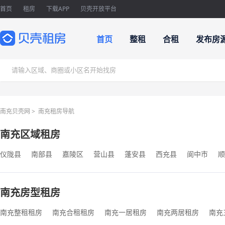
首页
租房
下载APP
贝壳开放平台
首页
整租
合租
发布房
南充贝壳网
>
南充租房导航
南充区域租房
仪陇县
南部县
嘉陵区
营山县
蓬安县
西充县
阆中市
顺
南充房型租房
南充整租租房
南充合租租房
南充一居租房
南充两居租房
南充